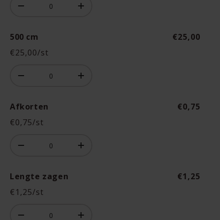
Aantal
-
+
500 cm
€25,00
€25,00/st
Aantal
Aantal
-
+
Afkorten
€0,75
€0,75/st
Aantal
Aantal
-
+
Lengte zagen
€1,25
€1,25/st
Aantal
Aantal
-
+