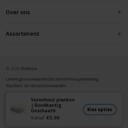
Over ons
Assortiment
© 2026
Maxhout
.
Leveringsvoorwaarden
Disclaimer
Privacyverklaring
Klachten- en retourvoorwaarden
Veilig betalen
Vurenhout planken
| Rondkantig
met:
Kies opties
Geschaafd
Vanaf