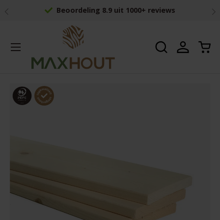
Vorige
Vo
Beoordeling 8.9 uit 1000+ reviews
Ga naar inhoud
Menu
Zoeken
Inloggen
Win
Zoeken
Zoeken