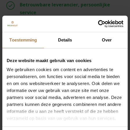
Betrouwbare leverancier, persoonlijke
service
Beschrijving
Specificaties
Toestemming
Details
Over
Productomschrijving Vurenhout
Deze website maakt gebruik van cookies
planken | Rondkantig
Geschaafd | 2.5 x 18.5 cm
We gebruiken cookies om content en advertenties te
personaliseren, om functies voor social media te bieden
De onbehandelde vurenplanken van Maxhout.nl zijn
en om ons websiteverkeer te analyseren. Ook delen we
gedroogd en geschaafd. Omdat de planken gedroogd
informatie over uw gebruik van onze site met onze
zijn werken ze minimaal. De onbehandelde planken
partners voor social media, adverteren en analyse. Deze
zijn nog vrij om behandeld te worden en zo naar eigen
partners kunnen deze gegevens combineren met andere
informatie die u aan ze heeft verstrekt of die ze hebben
wens kleur te geven. Dit kan je doen met beits of verf
verzameld op basis van uw gebruik van hun services.
van Maxhout.nl.