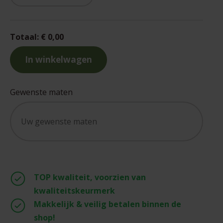
Totaal:
€ 0,00
In winkelwagen
Aan het laden...
Gewenste maten
TOP kwaliteit, voorzien van
kwaliteitskeurmerk
Makkelijk & veilig betalen binnen de
shop!