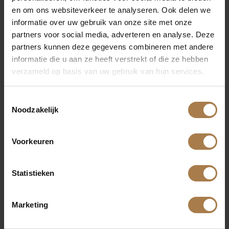
een prettige geur af tijdens het stoken. Wij bezorgen
en om ons websiteverkeer te analyseren. Ook delen we
ons beukenhout gekloofd, ovengedroogd en op
informatie over uw gebruik van onze site met onze
partners voor social media, adverteren en analyse. Deze
handige stapels.
partners kunnen deze gegevens combineren met andere
informatie die u aan ze heeft verstrekt of die ze hebben
Haardhout Utrecht
verzameld op basis van uw gebruik van hun services.
eikenhout
T
Eikenhout heeft een sterke structuur, brandt traag en
Noodzakelijk
o
produceert weinig rook.
Eikenhout
is zeer populair bij
e
s
stokers vanwege het hoge rendement. Voor dezelfde
Voorkeuren
t
warmteopbrengst heeft u minder haardhout nodig,
e
want haardblokken van eiken brand zo ongeveer
m
Statistieken
anderhalf uur. Daarmee krijgt u zelfs een grote kachel
m
gemakkelijk op een aangename temperatuur. Om
i
Marketing
efficiënt te stoken heeft u vier blokken nodig. Bestel
n
vandaag nog eiken haardhout voor uw woning in
g