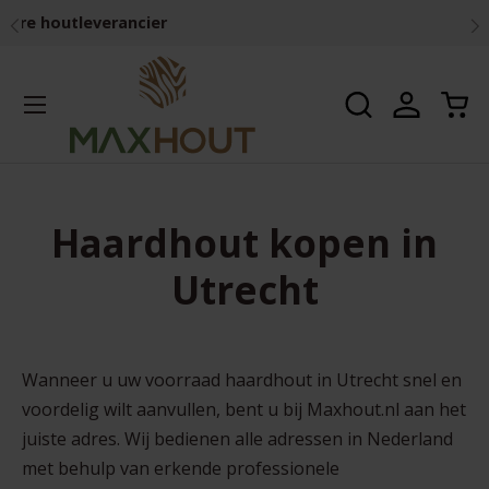
Vorige
Vo
Materiaal van de beste kwaliteit
Ga naar inhoud
Menu
Zoeken
Inloggen
Win
Zoeken
Zoeken
Haardhout kopen in
Utrecht
Wanneer u uw voorraad haardhout in Utrecht snel en
voordelig wilt aanvullen, bent u bij Maxhout.nl aan het
juiste adres. Wij bedienen alle adressen in Nederland
met behulp van erkende professionele